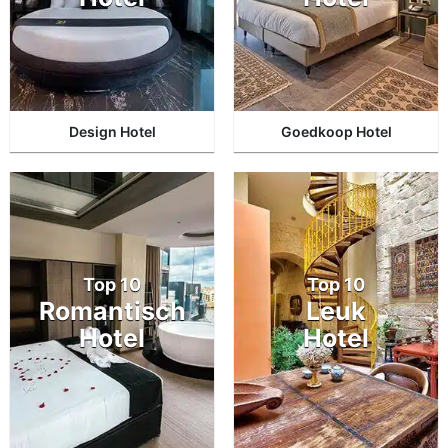
Design Hotel
Goedkoop Hotel
Top 10
Top 10
Romantisch
Leuk
Hotel
Hotel